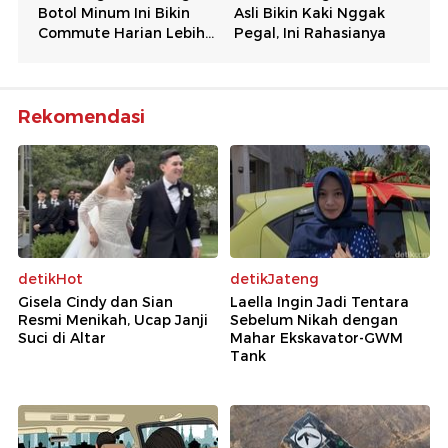
Rekomendasi
detikHot
detikJateng
Gisela Cindy dan Sian
Laella Ingin Jadi Tentara
Resmi Menikah, Ucap Janji
Sebelum Nikah dengan
Suci di Altar
Mahar Ekskavator-GWM
Tank