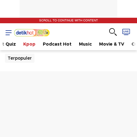
SCROLL TO CONTINUE WITH CONTENT
ot Quiz
Kpop
Podcast Hot
Music
Movie & TV
Cu
Terpopuler