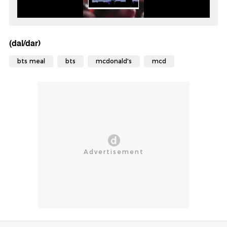
(dal/dar)
bts meal
bts
mcdonald's
mcd