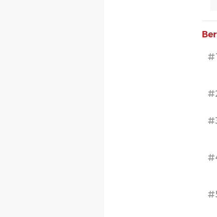
Ber
#
#
#
#
#