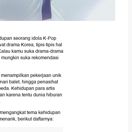
idupan seorang idola K-Pop
at drama Korea, tipis-tipis hal
i. Kalau kamu suka drama-drama
u mungkin suka rekomendasi
ng menampilkan pekerjaan unik
ari balet, hingga penasihat
beda. Kehidupan para artis
kan karena tentu dunia hiburan
.
mengangkat tema kehidupan
narik, berikut daftarnya: