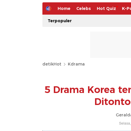
Home
Celebs
Hot Quiz
K-P
Terpopuler
detikHot
Kdrama
5 Drama Korea te
Ditonto
Gerald
Selasa,