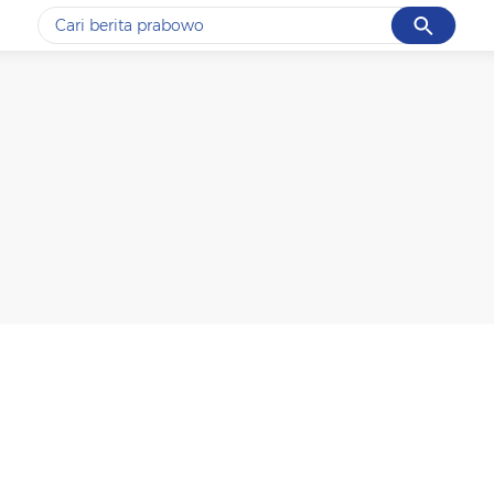
Cancel
Yang sedang ramai dicari
#1
data live draw sgp
#2
piala presiden 2026
#3
prabowo
#4
iran
#5
gempa hari ini
Promoted
Terakhir yang dicari
Loading...