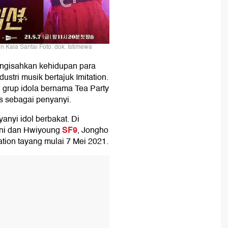
n Kala Santai Foto: dok. Istimewa
engisahkan kehidupan para
ustri musik bertajuk Imitation.
grup idola bernama Tea Party
s sebagai penyanyi.
yanyi idol berbakat. Di
SF9
ani dan Hwiyoung
, Jongho
tion tayang mulai 7 Mei 2021.
T