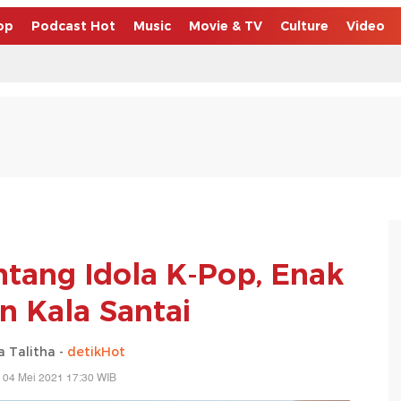
op
Podcast Hot
Music
Movie & TV
Culture
Video
ntang Idola K-Pop, Enak
n Kala Santai
a Talitha -
detikHot
 04 Mei 2021 17:30 WIB