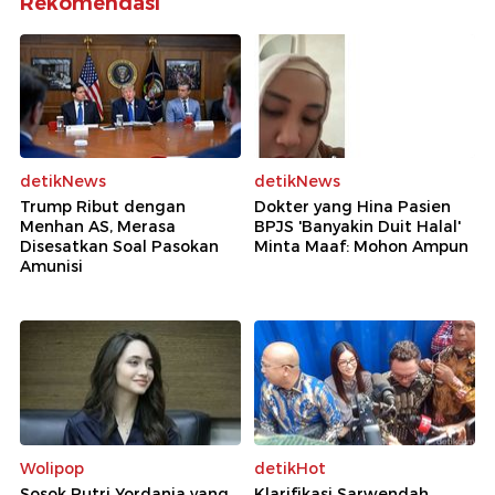
Rekomendasi
detikNews
detikNews
Trump Ribut dengan
Dokter yang Hina Pasien
Menhan AS, Merasa
BPJS 'Banyakin Duit Halal'
Disesatkan Soal Pasokan
Minta Maaf: Mohon Ampun
Amunisi
Wolipop
detikHot
Sosok Putri Yordania yang
Klarifikasi Sarwendah