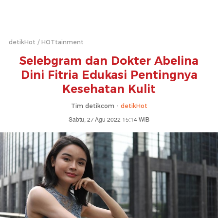
detikHot
HOTtainment
Selebgram dan Dokter Abelina
Dini Fitria Edukasi Pentingnya
Kesehatan Kulit
Tim detikcom -
detikHot
Sabtu, 27 Agu 2022 15:14 WIB