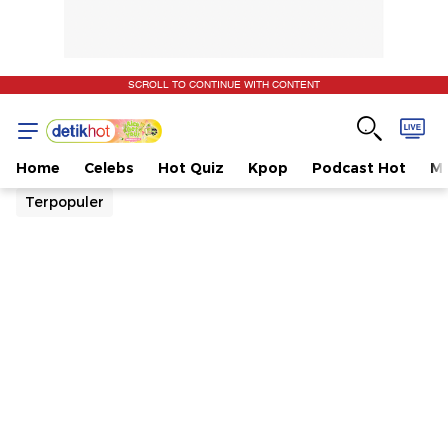
SCROLL TO CONTINUE WITH CONTENT
Home
Celebs
Hot Quiz
Kpop
Podcast Hot
Mu
Terpopuler