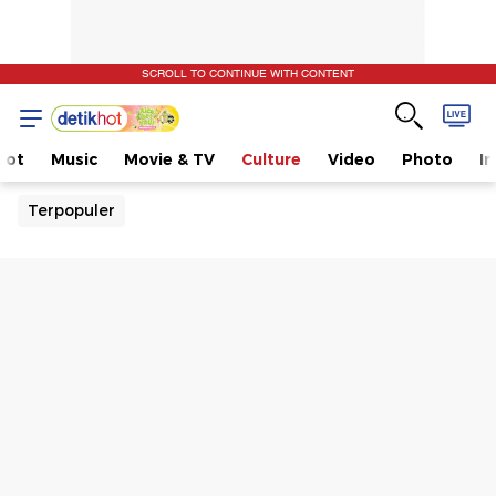
SCROLL TO CONTINUE WITH CONTENT
Hot
Music
Movie & TV
Culture
Video
Photo
I
Terpopuler