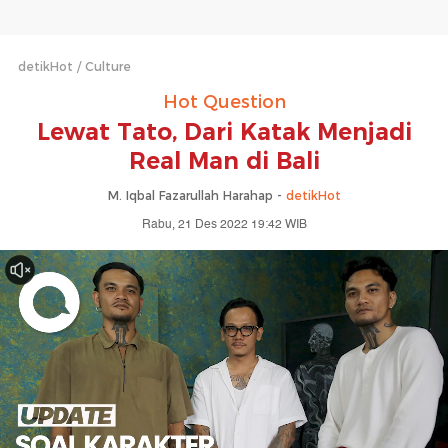
detikHot
Culture
Hot Question
Lewat Tato, Dari Katak Menjadi
Real Man di Bali
M. Iqbal Fazarullah Harahap -
detikHot
Rabu, 21 Des 2022 19:42 WIB