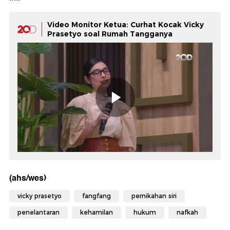
Video Monitor Ketua: Curhat Kocak Vicky
Prasetyo soal Rumah Tangganya
(ahs/wes)
vicky prasetyo
fangfang
pernikahan siri
penelantaran
kehamilan
hukum
nafkah