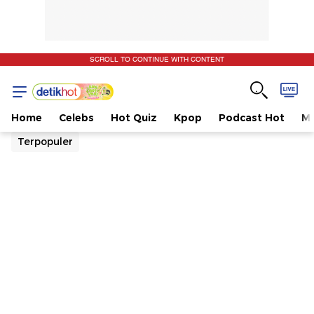
SCROLL TO CONTINUE WITH CONTENT
Home
Celebs
Hot Quiz
Kpop
Podcast Hot
Mu
Terpopuler