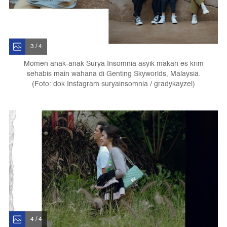
3 / 4
Momen anak-anak Surya Insomnia asyik makan es krim
sehabis main wahana di Genting Skyworlds, Malaysia.
(Foto: dok Instagram suryainsomnia / gradykayzel)
4 / 4