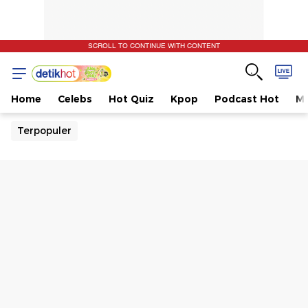
SCROLL TO CONTINUE WITH CONTENT
Home
Celebs
Hot Quiz
Kpop
Podcast Hot
Mu
Terpopuler