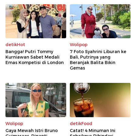
detikHot
Wolipop
Bangga! Putri Tommy
7 Foto Syahrini Liburan ke
Kurniawan Sabet Medali
Bali, Putrinya yang
Emas Kompetisi di London
Beranjak Balita Bikin
Gemas
Wolipop
detikFood
Gaya Mewah Istri Bruno
Catat! 4 Minuman Ini
Guimaraes, Dinanti
Sebaiknya Dihindari