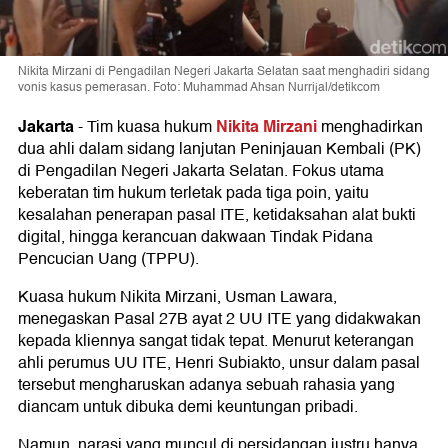
Nikita Mirzani di Pengadilan Negeri Jakarta Selatan saat menghadiri sidang
vonis kasus pemerasan. Foto: Muhammad Ahsan Nurrijal/detikcom
Jakarta
Nikita Mirzani
-
Tim kuasa hukum
menghadirkan
dua ahli dalam sidang lanjutan Peninjauan Kembali (PK)
di Pengadilan Negeri Jakarta Selatan. Fokus utama
keberatan tim hukum terletak pada tiga poin, yaitu
kesalahan penerapan pasal ITE, ketidaksahan alat bukti
digital, hingga kerancuan dakwaan Tindak Pidana
Pencucian Uang (TPPU).
Kuasa hukum Nikita Mirzani, Usman Lawara,
menegaskan Pasal 27B ayat 2 UU ITE yang didakwakan
kepada kliennya sangat tidak tepat. Menurut keterangan
ahli perumus UU ITE, Henri Subiakto, unsur dalam pasal
tersebut mengharuskan adanya sebuah rahasia yang
diancam untuk dibuka demi keuntungan pribadi.
Namun, narasi yang muncul di persidangan justru hanya