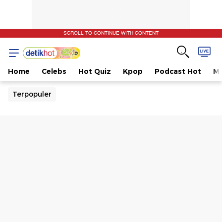
SCROLL TO CONTINUE WITH CONTENT
Home
Celebs
Hot Quiz
Kpop
Podcast Hot
Mu
Terpopuler