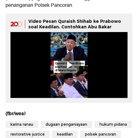
penanganan Polsek Pancoran.
Video Pesan Quraish Shihab ke Prabowo
soal Keadilan, Contohkan Abu Bakar
(fbr/wes)
karina ranau
dugaan penganiayaan
hukum pidana
restorative justice
keadilan
polsek pancoran