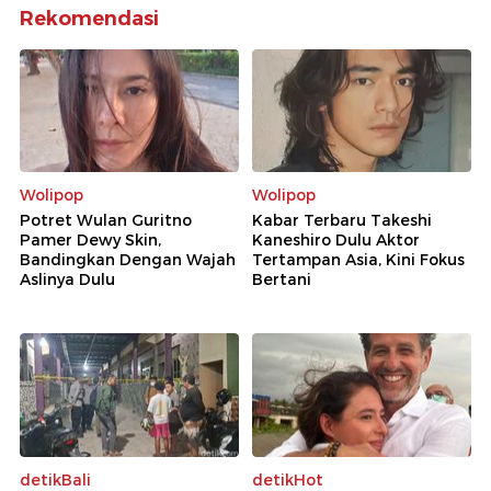
Rekomendasi
Wolipop
Wolipop
Potret Wulan Guritno
Kabar Terbaru Takeshi
Pamer Dewy Skin,
Kaneshiro Dulu Aktor
Bandingkan Dengan Wajah
Tertampan Asia, Kini Fokus
Aslinya Dulu
Bertani
detikBali
detikHot