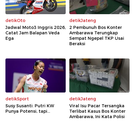
detikOto
detikJateng
Jadwal Moto3 Inggris 2026,
2 Pembunuh Bos Konter
Catat Jam Balapan Veda
Ambarawa Terungkap
Ega
Sempat Ngepel TKP Usai
Beraksi
detikSport
detikJateng
Susy Susanti: Putri KW
Viral Isu Pacar Tersangka
Punya Potensi, tapi...
Terlibat Kasus Bos Konter
Ambarawa, Ini Kata Polisi