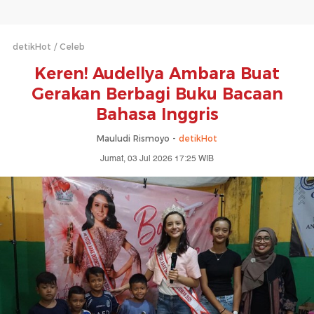
detikHot
Celeb
Keren! Audellya Ambara Buat
Gerakan Berbagi Buku Bacaan
Bahasa Inggris
Mauludi Rismoyo -
detikHot
Jumat, 03 Jul 2026 17:25 WIB