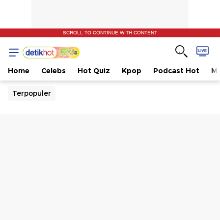
SCROLL TO CONTINUE WITH CONTENT
Home
Celebs
Hot Quiz
Kpop
Podcast Hot
Mu
Terpopuler