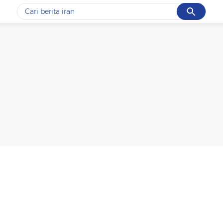
Cancel
Yang sedang ramai dicari
#1
data live draw sgp
#2
piala presiden 2026
#3
prabowo
#4
iran
#5
gempa hari ini
Promoted
Terakhir yang dicari
Loading...