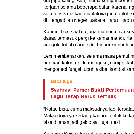
dia juga saling. Aku, mama sempat berhenti
kerjaan selama beberapa bulan karena, ng
selain fisik dia kan mentalnya juga butuh 
di Pengadilan Negeri Jakarta Barat, Rabu 
Kondisi Lexi saat itu juga membuatnya kes
dasar, termasuk pergi ke kamar mandi. K
anggota tubuh sang adik belum kembali no
Lexi membenarkan, selama masa pemuli
bantuan keluarga. Ia mengaku, sempat k
mengontrol fungsi tubuh akibat kondisi sar
Baca juga:
Syahravi Pamer Bukti Pertemuan, 
Lagu Tetap Harus Tertulis
"Kalau bisa, cuma maksudnya jadi terbatas
Maksudnya ya kadang-kadang untuk ke k
bisa ditahan jadi gak bisa," ujar Lexi.
Keluarga Keisya tengah menempuh jalur h