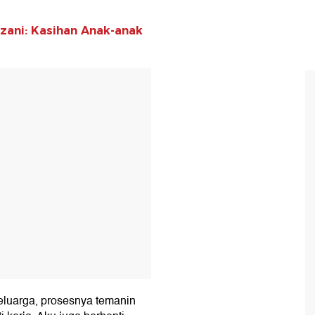
rzani: Kasihan Anak-anak
T
eluarga, prosesnya temanin