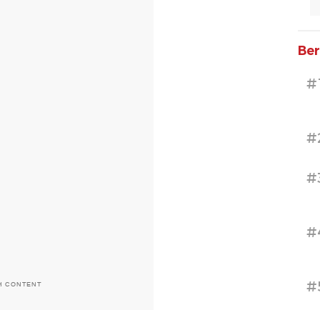
Ber
#
#
#
#
#
H CONTENT