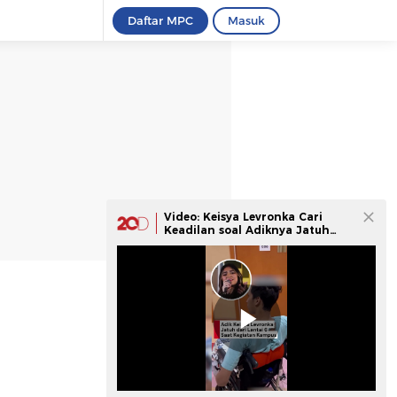
Daftar MPC
Masuk
Video: Keisya Levronka Cari
Keadilan soal Adiknya Jatuh
dari Lantai 6 Kampus