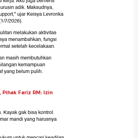
 kerja. Aku juga berhenti
urusin adik. Maksudnya,
support," ujar Keisya Levronka
(1/7/2026).
ulitan melakukan aktivitas
eisya menambahkan, fungsi
rmal setelah kecelakaan.
han masih membutuhkan
ehilangan kemampuan
af yang belum pulih.
Pihak Fariz RM: Izin
. Kayak gak bisa kontrol.
amar mandi yang harusnya
ukum untuk mencari keadilan