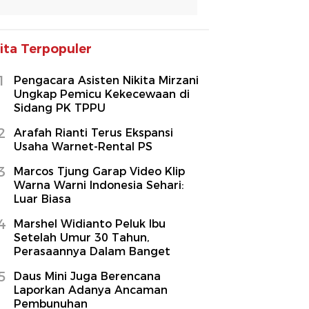
ita Terpopuler
1
Pengacara Asisten Nikita Mirzani
Ungkap Pemicu Kekecewaan di
Sidang PK TPPU
2
Arafah Rianti Terus Ekspansi
Usaha Warnet-Rental PS
3
Marcos Tjung Garap Video Klip
Warna Warni Indonesia Sehari:
Luar Biasa
4
Marshel Widianto Peluk Ibu
Setelah Umur 30 Tahun,
Perasaannya Dalam Banget
5
Daus Mini Juga Berencana
Laporkan Adanya Ancaman
Pembunuhan