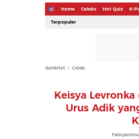
Home
Celebs
Hot Quiz
K-P
Terpopuler
detikHot
Celeb
Keisya Levronka
Urus Adik yang
K
Febryantino