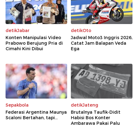
detikJabar
detikOto
Konten Manipulasi Video
Jadwal Moto3 Inggris 2026,
Prabowo Berujung Pria di
Catat Jam Balapan Veda
Cimahi Kini Dibui
Ega
Sepakbola
detikJateng
Federasi Argentina Maunya
Brutalnya Taufik-Didit
Scaloni Bertahan, tapi...
Habisi Bos Konter
Ambarawa Pakai Palu