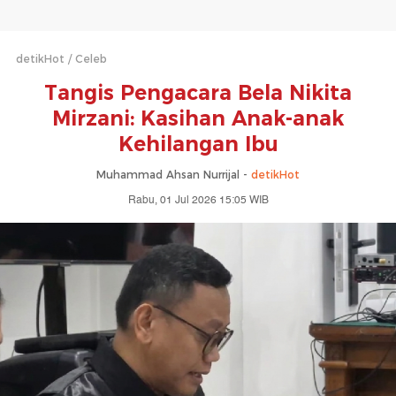
detikHot
Celeb
Tangis Pengacara Bela Nikita
Mirzani: Kasihan Anak-anak
Kehilangan Ibu
Muhammad Ahsan Nurrijal -
detikHot
Rabu, 01 Jul 2026 15:05 WIB