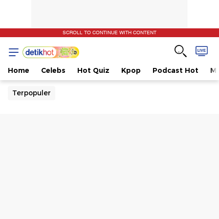
SCROLL TO CONTINUE WITH CONTENT
Home
Celebs
Hot Quiz
Kpop
Podcast Hot
Mu
Terpopuler