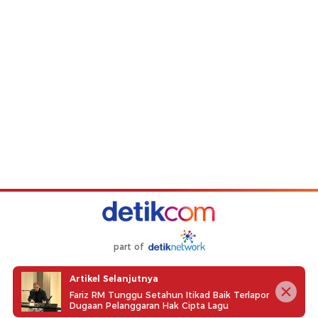
part of
Redaksi
Pedoman Media Siber
Karir
Kotak Pos
Artikel Selanjutnya
Fariz RM Tunggu Setahun Itikad Baik Terlapor
Info Iklan
Privacy Policy
Disclaimer
Dugaan Pelanggaran Hak Cipta Lagu