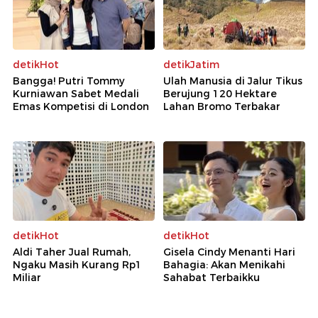
detikHot
detikJatim
Bangga! Putri Tommy
Ulah Manusia di Jalur Tikus
Kurniawan Sabet Medali
Berujung 120 Hektare
Emas Kompetisi di London
Lahan Bromo Terbakar
detikHot
detikHot
Aldi Taher Jual Rumah,
Gisela Cindy Menanti Hari
Ngaku Masih Kurang Rp1
Bahagia: Akan Menikahi
Miliar
Sahabat Terbaikku