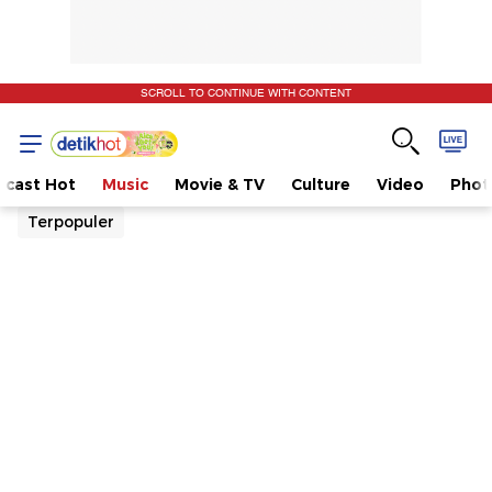
SCROLL TO CONTINUE WITH CONTENT
dcast Hot
Music
Movie & TV
Culture
Video
Phot
Terpopuler