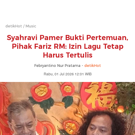
detikHot
Music
Syahravi Pamer Bukti Pertemuan,
Pihak Fariz RM: Izin Lagu Tetap
Harus Tertulis
Febryantino Nur Pratama -
detikHot
Rabu, 01 Jul 2026 12:01 WIB