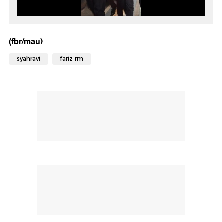
(fbr/mau)
syahravi
fariz rm