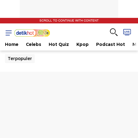
SCROLL TO CONTINUE WITH CONTENT
Home
Celebs
Hot Quiz
Kpop
Podcast Hot
Mu
Terpopuler