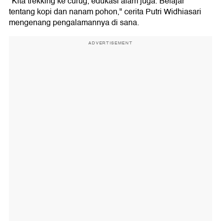
"Kita trekking ke curug, edukasi alam juga. Belajar
tentang kopi dan nanam pohon," cerita Putri Widhiasari
mengenang pengalamannya di sana.
ADVERTISEMENT