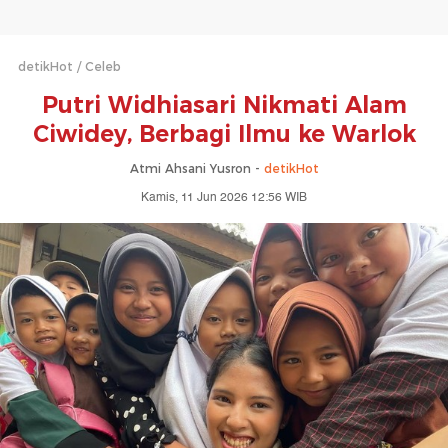
detikHot
Celeb
Putri Widhiasari Nikmati Alam
Ciwidey, Berbagi Ilmu ke Warlok
Atmi Ahsani Yusron -
detikHot
Kamis, 11 Jun 2026 12:56 WIB