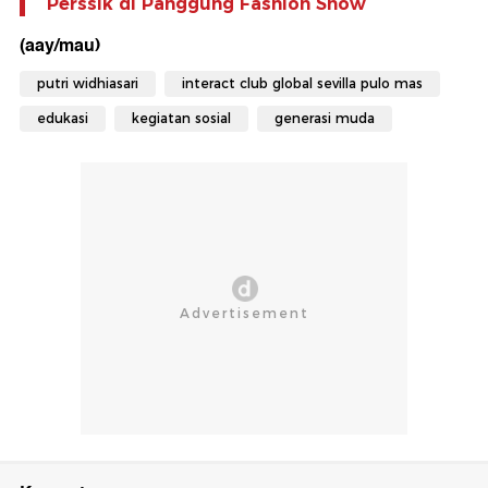
Perssik di Panggung Fashion Show
(aay/mau)
putri widhiasari
interact club global sevilla pulo mas
edukasi
kegiatan sosial
generasi muda