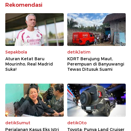
Rekomendasi
Sepakbola
detikJatim
Aturan Ketat Baru
KDRT Berujung Maut,
Mourinho, Real Madrid
Perempuan di Banyuwangi
Suka!
Tewas Ditusuk Suami
detikSumut
detikOto
Perjalanan Kasus Eks Istri
Toyota: Punya Land Cruiser