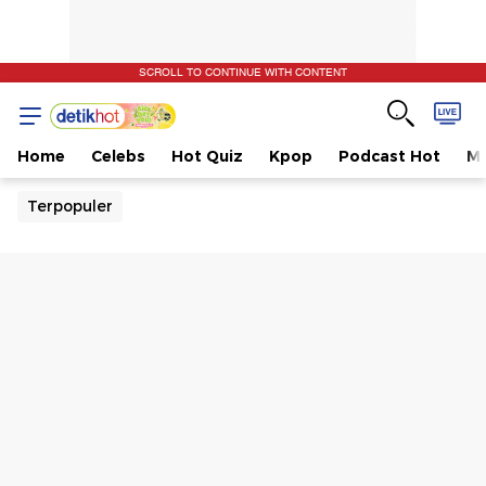
SCROLL TO CONTINUE WITH CONTENT
Home
Celebs
Hot Quiz
Kpop
Podcast Hot
Mu
Terpopuler