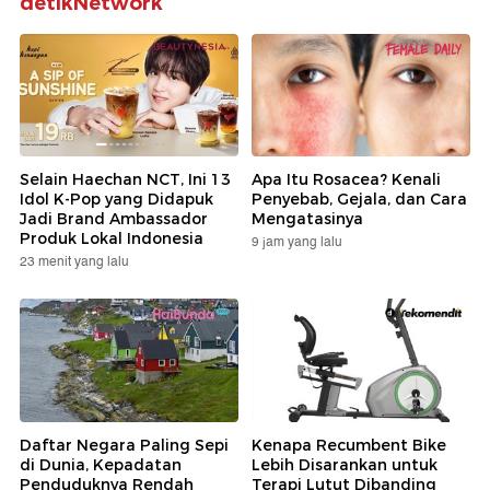
detikNetwork
Selain Haechan NCT, Ini 13
Apa Itu Rosacea? Kenali
Idol K-Pop yang Didapuk
Penyebab, Gejala, dan Cara
Jadi Brand Ambassador
Mengatasinya
Produk Lokal Indonesia
9 jam yang lalu
23 menit yang lalu
Daftar Negara Paling Sepi
Kenapa Recumbent Bike
di Dunia, Kepadatan
Lebih Disarankan untuk
Penduduknya Rendah
Terapi Lutut Dibanding