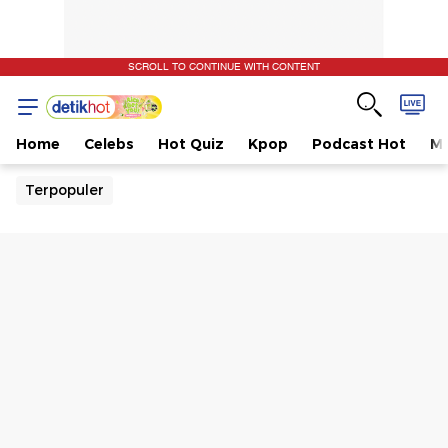
SCROLL TO CONTINUE WITH CONTENT
Home
Celebs
Hot Quiz
Kpop
Podcast Hot
Mu
Terpopuler