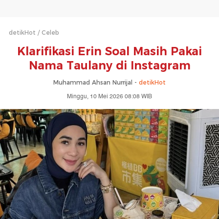
detikHot
Celeb
Klarifikasi Erin Soal Masih Pakai
Nama Taulany di Instagram
Muhammad Ahsan Nurrijal -
detikHot
Minggu, 10 Mei 2026 08:08 WIB