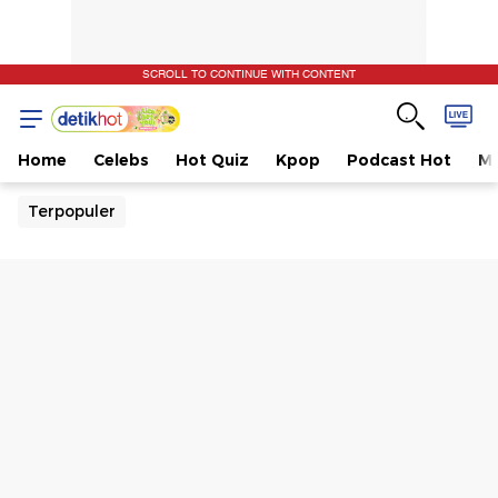
SCROLL TO CONTINUE WITH CONTENT
Home
Celebs
Hot Quiz
Kpop
Podcast Hot
Mu
Terpopuler