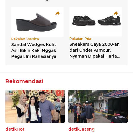
Rekomendasi
detikHot
detikJateng