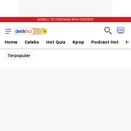
SCROLL TO CONTINUE WITH CONTENT
Home
Celebs
Hot Quiz
Kpop
Podcast Hot
Mu
Terpopuler