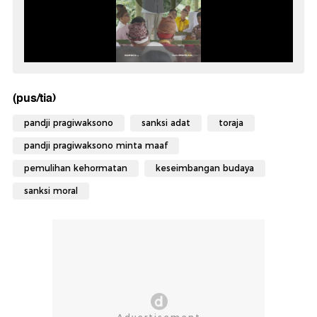
(pus/tia)
pandji pragiwaksono
sanksi adat
toraja
pandji pragiwaksono minta maaf
pemulihan kehormatan
keseimbangan budaya
sanksi moral