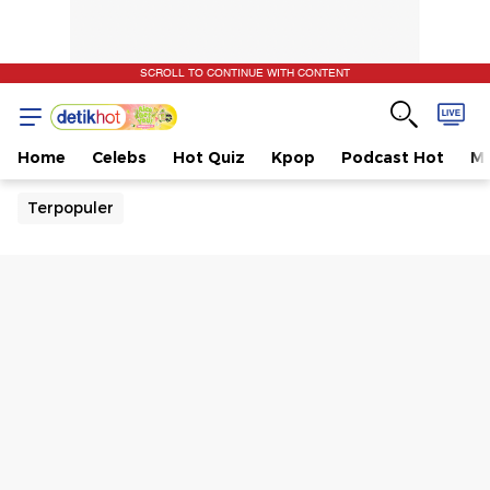
SCROLL TO CONTINUE WITH CONTENT
Home
Celebs
Hot Quiz
Kpop
Podcast Hot
Mu
Terpopuler