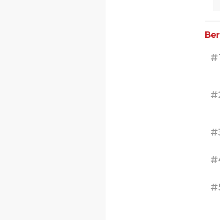
Ber
#
#
#
#
#