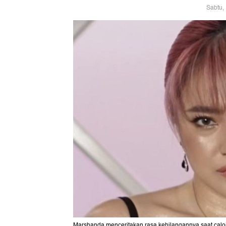
Sabtu,
Marshanda menceritakan rasa kehilangannya saat cal