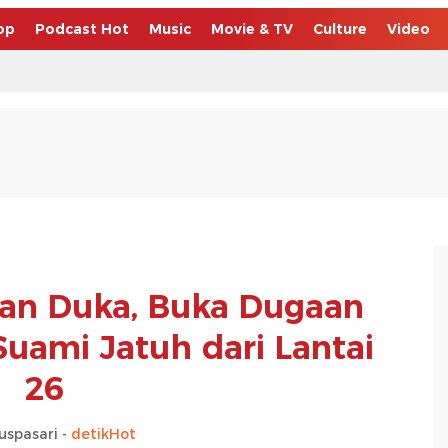
op
Podcast Hot
Music
Movie & TV
Culture
Video
an Duka, Buka Dugaan
uami Jatuh dari Lantai
26
uspasari -
detikHot