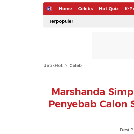
Home
Celebs
Hot Quiz
K-P
Terpopuler
detikHot
Celeb
Marshanda Simp
Penyebab Calon S
Desi P