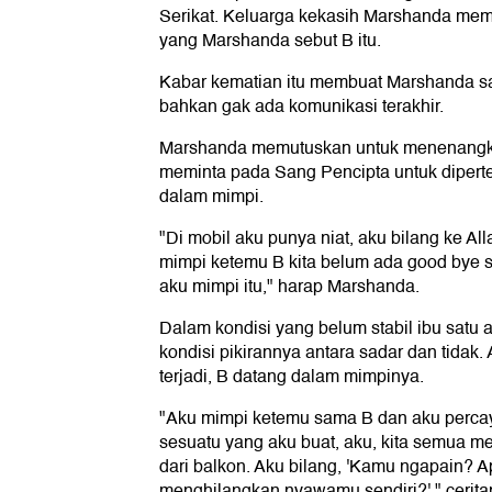
Serikat. Keluarga kekasih Marshanda memi
yang Marshanda sebut B itu.
Kabar kematian itu membuat Marshanda s
bahkan gak ada komunikasi terakhir.
Marshanda memutuskan untuk menenangkan
meminta pada Sang Pencipta untuk diper
dalam mimpi.
"Di mobil aku punya niat, aku bilang ke All
mimpi ketemu B kita belum ada good bye s
aku mimpi itu," harap Marshanda.
Dalam kondisi yang belum stabil ibu satu an
kondisi pikirannya antara sadar dan tidak
terjadi, B datang dalam mimpinya.
"Aku mimpi ketemu sama B dan aku percay
sesuatu yang aku buat, aku, kita semua men
dari balkon. Aku bilang, 'Kamu ngapain?
menghilangkan nyawamu sendiri?'," cerita