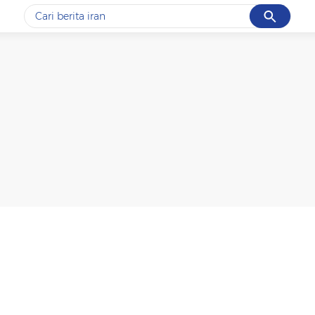
Cancel
Yang sedang ramai dicari
#1
data live draw sgp
#2
gempa hari ini
#3
prabowo
#4
iran
#5
demo
Promoted
Terakhir yang dicari
Loading...