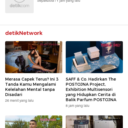
Sepakbola |
1 jam yang lalu
detikNetwork
Merasa Capek Terus? Ini 3
SAFF & Co. Hadirkan The
Tanda Kamu Mengalami
POSTOJNA Project,
Kelelahan Mental tanpa
Exhibition Multisensori
Disadari
yang Hidupkan Cerita di
Balik Parfum POSTOJNA
26 menit yang lalu
8 jam yang lalu