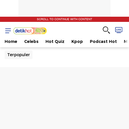
SCROLL TO CONTINUE WITH CONTENT
Home
Celebs
Hot Quiz
Kpop
Podcast Hot
Mu
Terpopuler