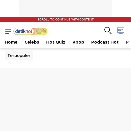
SCROLL TO CONTINUE WITH CONTENT
Home
Celebs
Hot Quiz
Kpop
Podcast Hot
Mu
Terpopuler