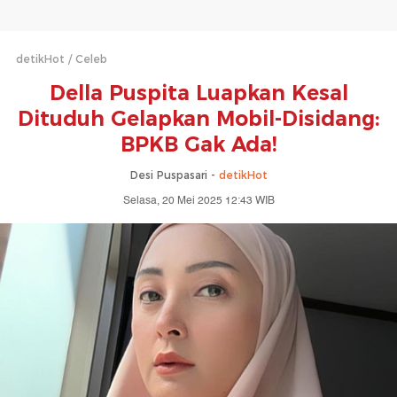
detikHot
Celeb
Della Puspita Luapkan Kesal
Dituduh Gelapkan Mobil-Disidang:
BPKB Gak Ada!
Desi Puspasari -
detikHot
Selasa, 20 Mei 2025 12:43 WIB