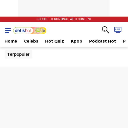
SCROLL TO CONTINUE WITH CONTENT
Home
Celebs
Hot Quiz
Kpop
Podcast Hot
Mu
Terpopuler