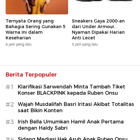
Ternyata Orang yang
Sneakers Gaya 2000-an
Bahagia Sering Gunakan 5
dari Under Armour,
Warna Ini dalam
Nyaman Dipakai Harian
Keseharian
Anti Lecet
6 jam yang lalu
5 jam yang lalu
Berita Terpopuler
#1
Klarifikasi Sarwendah Minta Tambah Tiket
Konser BLACKPINK kepada Ruben Onsu
#2
Wajah Musdalifah Basri Iritasi Akibat Totalitas
saat Bikin Konten
#3
Irish Bella Umumkan Hamil Anak Pertama
dengan Haldy Sabri
#4
Sidang Mediasi Hak Asuh Anak Ruben Onsu