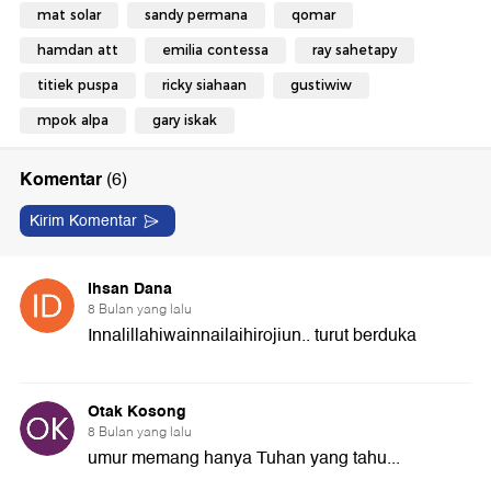
mat solar
sandy permana
qomar
hamdan att
emilia contessa
ray sahetapy
titiek puspa
ricky siahaan
gustiwiw
mpok alpa
gary iskak