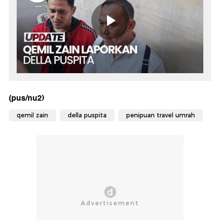
(pus/nu2)
qemil zain
della puspita
penipuan travel umrah