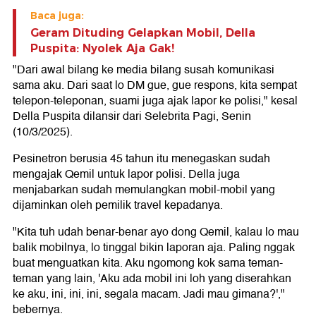
Baca juga:
Geram Dituding Gelapkan Mobil, Della
Puspita: Nyolek Aja Gak!
"Dari awal bilang ke media bilang susah komunikasi
sama aku. Dari saat lo DM gue, gue respons, kita sempat
telepon-teleponan, suami juga ajak lapor ke polisi," kesal
Della Puspita dilansir dari Selebrita Pagi, Senin
(10/3/2025).
Pesinetron berusia 45 tahun itu menegaskan sudah
mengajak Qemil untuk lapor polisi. Della juga
menjabarkan sudah memulangkan mobil-mobil yang
dijaminkan oleh pemilik travel kepadanya.
"Kita tuh udah benar-benar ayo dong Qemil, kalau lo mau
balik mobilnya, lo tinggal bikin laporan aja. Paling nggak
buat menguatkan kita. Aku ngomong kok sama teman-
teman yang lain, 'Aku ada mobil ini loh yang diserahkan
ke aku, ini, ini, ini, segala macam. Jadi mau gimana?',"
bebernya.