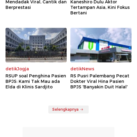
Mendadak Viral, Cantik dan
Kaneshiro Dulu Aktor
Berprestasi
Tertampan Asia, Kini Fokus
Bertani
detikJogja
detikNews
RSUP soal Penghina Pasien
RS Pusri Palembang Pecat
BPJS: Kami Tak Mau ada
Dokter Viral Hina Pasien
Elda di Klinis Sardjito
BPJS 'Banyakin Duit Halal'
Selengkapnya