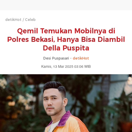
detikHot
Celeb
Qemil Temukan Mobilnya di
Polres Bekasi, Hanya Bisa Diambil
Della Puspita
Desi Puspasari -
detikHot
Kamis, 13 Mar 2025 03:06 WIB