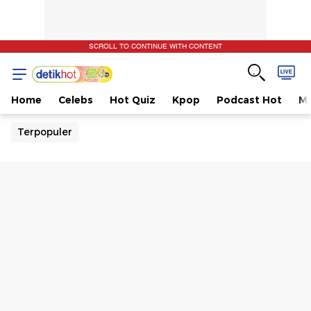
SCROLL TO CONTINUE WITH CONTENT
Home
Celebs
Hot Quiz
Kpop
Podcast Hot
Mu
Terpopuler