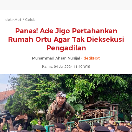
detikHot
Celeb
Panas! Ade Jigo Pertahankan
Rumah Ortu Agar Tak Dieksekusi
Pengadilan
Muhammad Ahsan Nurrijal -
detikHot
Kamis, 04 Jul 2024 11:40 WIB