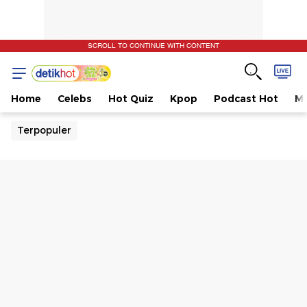
SCROLL TO CONTINUE WITH CONTENT
Home
Celebs
Hot Quiz
Kpop
Podcast Hot
Mu
Terpopuler