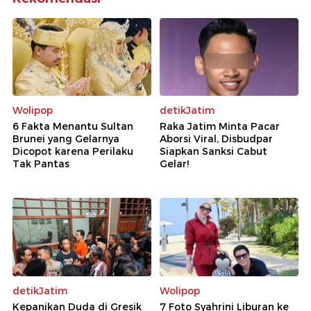
Wolipop
detikJatim
6 Fakta Menantu Sultan
Raka Jatim Minta Pacar
Brunei yang Gelarnya
Aborsi Viral, Disbudpar
Dicopot karena Perilaku
Siapkan Sanksi Cabut
Tak Pantas
Gelar!
detikJatim
Wolipop
Kepanikan Duda di Gresik
7 Foto Syahrini Liburan ke