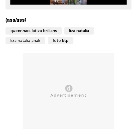
(ass/ass)
queennara latiza brillians
liza natalia
liza natalia anak
foto ktp