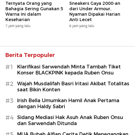
Ternyata Orang yang
Sneakers Gaya 2000-an
Bahagia Sering Gunakan 5
dari Under Armour,
Warna Ini dalam
Nyaman Dipakai Harian
Keseharian
Anti Lecet
7 jam yang lalu
6 jam yang lalu
Berita Terpopuler
#1
Klarifikasi Sarwendah Minta Tambah Tiket
Konser BLACKPINK kepada Ruben Onsu
#2
Wajah Musdalifah Basri Iritasi Akibat Totalitas
saat Bikin Konten
#3
Irish Bella Umumkan Hamil Anak Pertama
dengan Haldy Sabri
#4
Sidang Mediasi Hak Asuh Anak Ruben Onsu
dan Sarwendah Ditunda
#5
MUA Bubah Alfian Cerita Detik Menegangkan