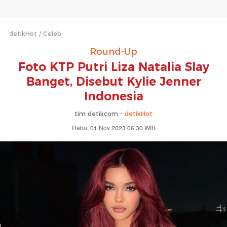
detikHot
Celeb
Round-Up
Foto KTP Putri Liza Natalia Slay
Banget, Disebut Kylie Jenner
Indonesia
tim detikcom -
detikHot
Rabu, 01 Nov 2023 06:30 WIB