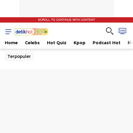
SCROLL TO CONTINUE WITH CONTENT
Home
Celebs
Hot Quiz
Kpop
Podcast Hot
Mu
Terpopuler