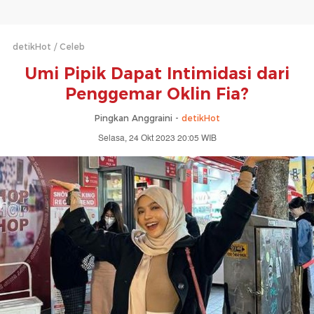
detikHot
Celeb
Umi Pipik Dapat Intimidasi dari
Penggemar Oklin Fia?
Pingkan Anggraini -
detikHot
Selasa, 24 Okt 2023 20:05 WIB