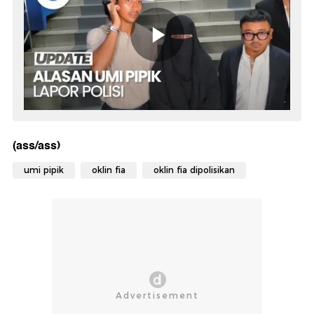
(ass/ass)
umi pipik
oklin fia
oklin fia dipolisikan