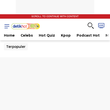
SCROLL TO CONTINUE WITH CONTENT
Home
Celebs
Hot Quiz
Kpop
Podcast Hot
Mu
Terpopuler