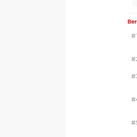
Ber
#
#
#
#
#