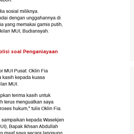
heboh.
a sosial miliknya.
andai dengan unggahannya di
Fia yang memakai gamis putih,
ilan MUI, Budiansyah.
olisi soal Penganiayaan
or MUI Pusat. Oklin Fia
 kasih kepada kuasa
lan MUI.
apkan terima kasih untuk
ih terus menguatkan saya
ses hukum," tulis Oklin Fia.
aya sampaikan kepada Wasekjen
I), Bapak Ikhsan Abdullah
n maaf saya secara langsung