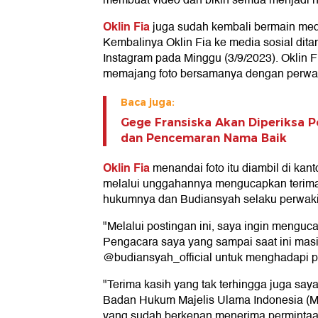
membuat video dan bikin semua menjadi 
Oklin Fia
juga sudah kembali bermain medi
Kembalinya Oklin Fia ke media sosial dit
Instagram pada Minggu (3/9/2023). Oklin 
memajang foto bersamanya dengan perwak
Baca juga:
Gege Fransiska Akan Diperiksa P
dan Pencemaran Nama Baik
Oklin Fia
menandai foto itu diambil di kant
melalui unggahannya mengucapkan terima
hukumnya dan Budiansyah selaku perwaki
"Melalui postingan ini, saya ingin menguc
Pengacara saya yang sampai saat ini mas
@budiansyah_official untuk menghadapi pro
"Terima kasih yang tak terhingga juga s
Badan Hukum Majelis Ulama Indonesia (MU
yang sudah berkenan menerima permintaa