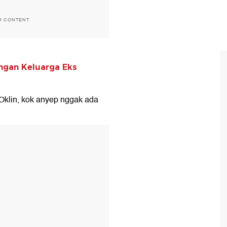
H CONTENT
ngan Keluarga Eks
klin, kok anyep nggak ada
T