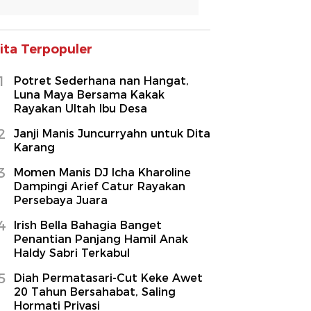
ita Terpopuler
1
Potret Sederhana nan Hangat,
Luna Maya Bersama Kakak
Rayakan Ultah Ibu Desa
2
Janji Manis Juncurryahn untuk Dita
Karang
3
Momen Manis DJ Icha Kharoline
Dampingi Arief Catur Rayakan
Persebaya Juara
4
Irish Bella Bahagia Banget
Penantian Panjang Hamil Anak
Haldy Sabri Terkabul
5
Diah Permatasari-Cut Keke Awet
20 Tahun Bersahabat, Saling
Hormati Privasi