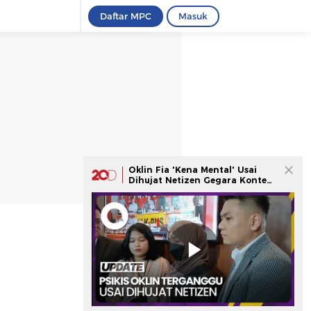
Daftar MPC
Masuk
Oklin Fia 'Kena Mental' Usai
Dihujat Netizen Gegara Konten
Jilat Es Krim