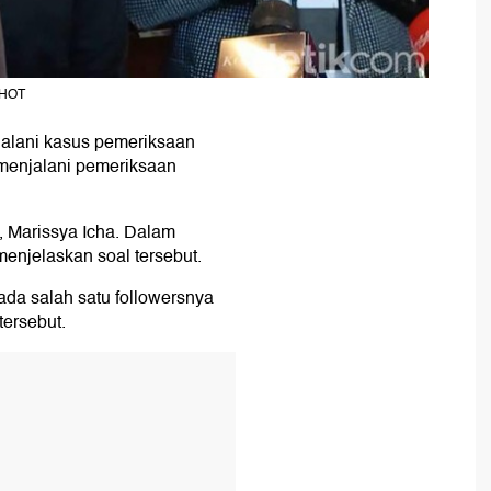
ikHOT
alani kasus pemeriksaan
 menjalani pemeriksaan
a, Marissya Icha. Dalam
menjelaskan soal tersebut.
ada salah satu followersnya
ersebut.