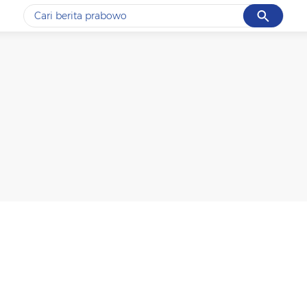
Cancel
Yang sedang ramai dicari
#1
data live draw sgp
#2
k-talk
#3
kebakaran
#4
prabowo
#5
gempa hari ini
Promoted
Terakhir yang dicari
Loading...