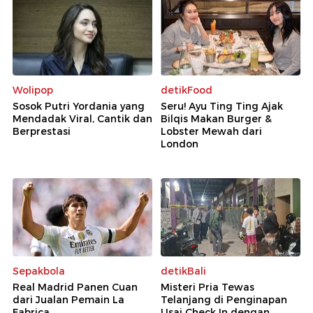
Wolipop
detikFood
Sosok Putri Yordania yang
Seru! Ayu Ting Ting Ajak
Mendadak Viral, Cantik dan
Bilqis Makan Burger &
Berprestasi
Lobster Mewah dari
London
Sepakbola
detikBali
Real Madrid Panen Cuan
Misteri Pria Tewas
dari Jualan Pemain La
Telanjang di Penginapan
Fabrica
Usai Check In dengan