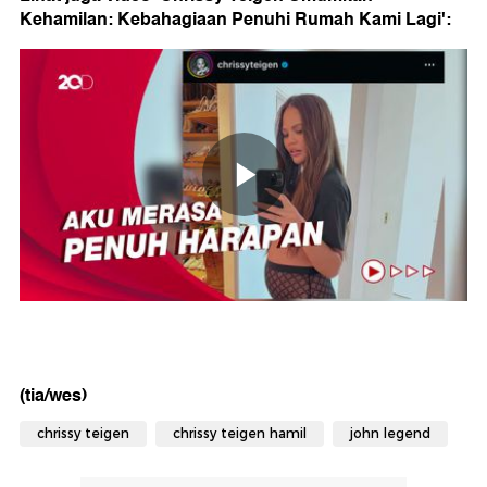
Kehamilan: Kebahagiaan Penuhi Rumah Kami Lagi':
(tia/wes)
chrissy teigen
chrissy teigen hamil
john legend