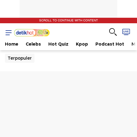
SCROLL TO CONTINUE WITH CONTENT
Home
Celebs
Hot Quiz
Kpop
Podcast Hot
Mu
Terpopuler