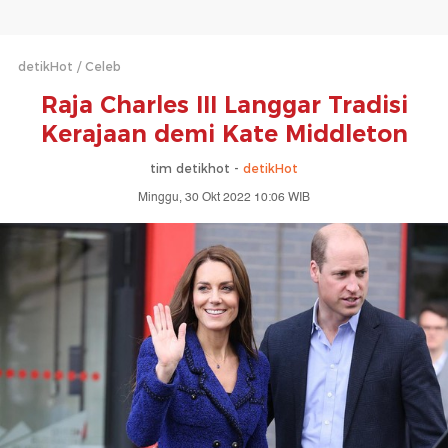
detikHot
Celeb
Raja Charles III Langgar Tradisi
Kerajaan demi Kate Middleton
tim detikhot -
detikHot
Minggu, 30 Okt 2022 10:06 WIB