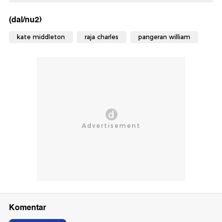
(dal/nu2)
kate middleton
raja charles
pangeran william
Komentar