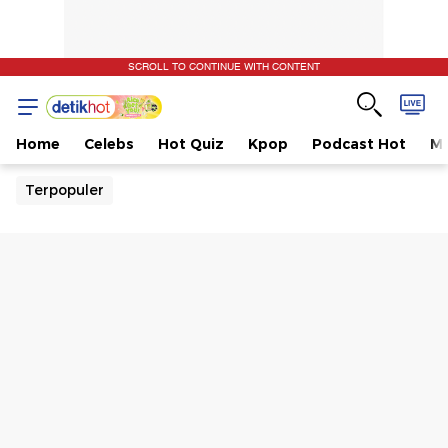
SCROLL TO CONTINUE WITH CONTENT
Home
Celebs
Hot Quiz
Kpop
Podcast Hot
Mu
Terpopuler