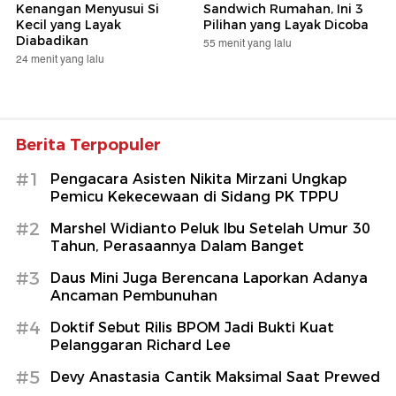
Kenangan Menyusui Si
Sandwich Rumahan, Ini 3
Kecil yang Layak
Pilihan yang Layak Dicoba
Diabadikan
55 menit yang lalu
24 menit yang lalu
Berita Terpopuler
#1
Pengacara Asisten Nikita Mirzani Ungkap
Pemicu Kekecewaan di Sidang PK TPPU
#2
Marshel Widianto Peluk Ibu Setelah Umur 30
Tahun, Perasaannya Dalam Banget
#3
Daus Mini Juga Berencana Laporkan Adanya
Ancaman Pembunuhan
#4
Doktif Sebut Rilis BPOM Jadi Bukti Kuat
Pelanggaran Richard Lee
#5
Devy Anastasia Cantik Maksimal Saat Prewed