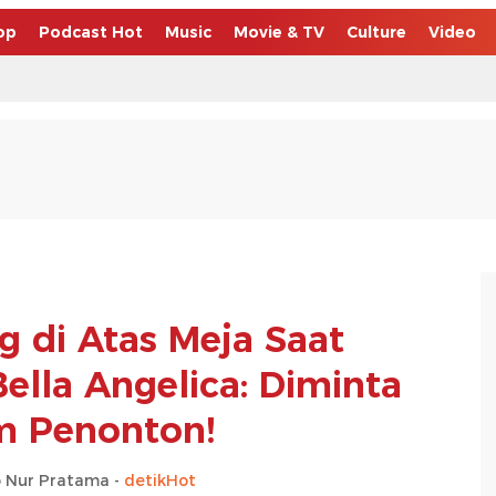
op
Podcast Hot
Music
Movie & TV
Culture
Video
 di Atas Meja Saat
ella Angelica: Diminta
 Penonton!
o Nur Pratama -
detikHot