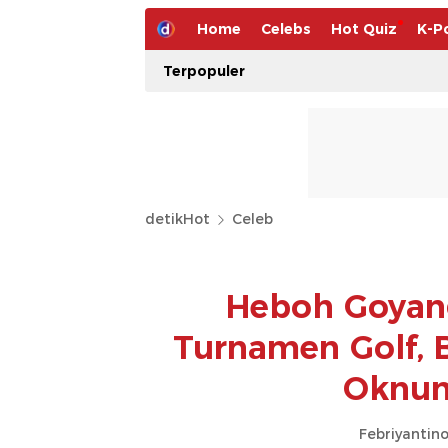
Home
Celebs
Hot Quiz
K-P
Terpopuler
detikHot
Celeb
Heboh Goyang
Turnamen Golf, B
Oknum
Febriyantin