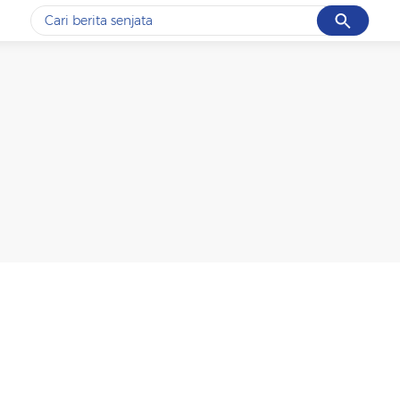
Cancel
Yang sedang ramai dicari
#1
data live draw sgp
#2
iran
#3
senjata
#4
prabowo
#5
gempa hari ini
Promoted
Terakhir yang dicari
Loading...