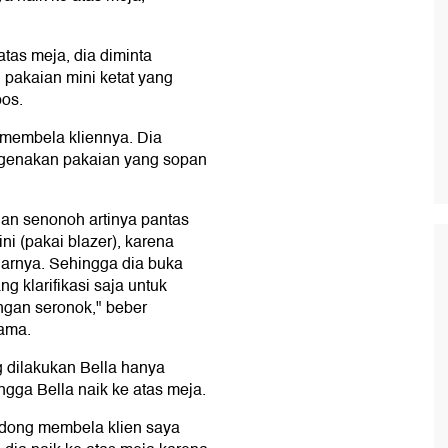
atas meja, dia diminta
 pakaian mini ketat yang
pos.
 membela kliennya. Dia
genakan pakaian yang sopan
ian senonoh artinya pantas
ni (pakai blazer), karena
rnya. Sehingga dia buka
ng klarifikasi saja untuk
ngan seronok," beber
ama.
 dilakukan Bella hanya
gga Bella naik ke atas meja.
 dong membela klien saya