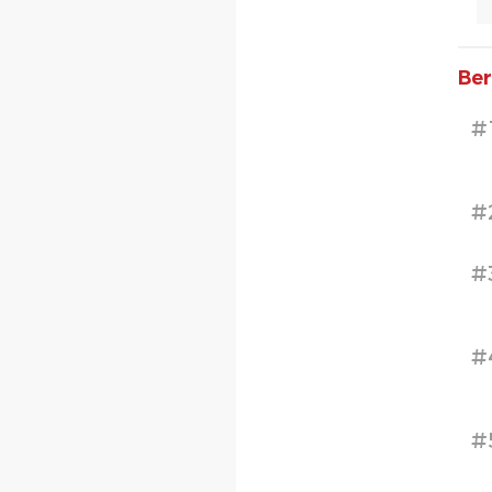
Ber
#
#
#
#
#