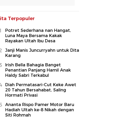
ita Terpopuler
1
Potret Sederhana nan Hangat,
Luna Maya Bersama Kakak
Rayakan Ultah Ibu Desa
2
Janji Manis Juncurryahn untuk Dita
Karang
3
Irish Bella Bahagia Banget
Penantian Panjang Hamil Anak
Haldy Sabri Terkabul
4
Diah Permatasari-Cut Keke Awet
20 Tahun Bersahabat, Saling
Hormati Privasi
5
Ananta Rispo Pamer Motor Baru
Hadiah Ultah ke-8 Nikah dengan
Siti Rohmah