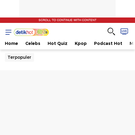
SCROLL TO CONTINUE WITH CONTENT
Home
Celebs
Hot Quiz
Kpop
Podcast Hot
Mu
Terpopuler