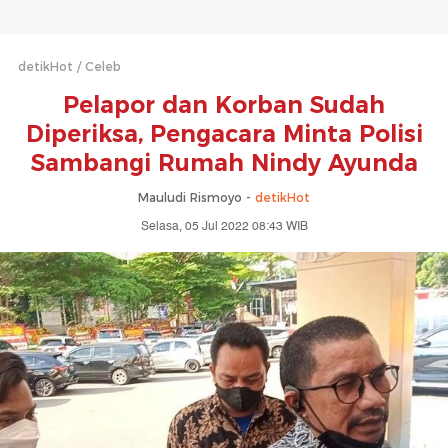
detikHot
Celeb
Pelapor dan Korban Sudah
Diperiksa, Pengacara Minta Polisi
Sambangi Rumah Nindy Ayunda
Mauludi Rismoyo -
detikHot
Selasa, 05 Jul 2022 08:43 WIB