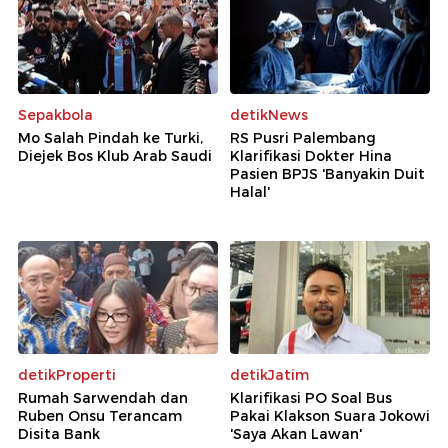
Sepakbola
detikNews
Mo Salah Pindah ke Turki,
RS Pusri Palembang
Diejek Bos Klub Arab Saudi
Klarifikasi Dokter Hina
Pasien BPJS 'Banyakin Duit
Halal'
detikProperti
detikJatim
Rumah Sarwendah dan
Klarifikasi PO Soal Bus
Ruben Onsu Terancam
Pakai Klakson Suara Jokowi
Disita Bank
'Saya Akan Lawan'