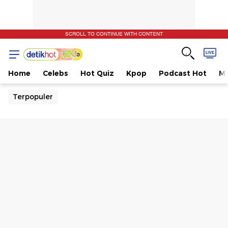
SCROLL TO CONTINUE WITH CONTENT
Home
Celebs
Hot Quiz
Kpop
Podcast Hot
Mu
Terpopuler