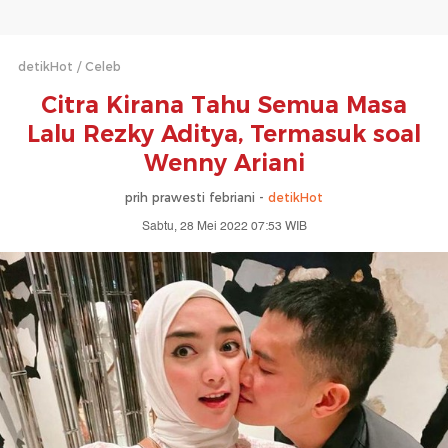
detikHot
Celeb
Citra Kirana Tahu Semua Masa
Lalu Rezky Aditya, Termasuk soal
Wenny Ariani
prih prawesti febriani -
detikHot
Sabtu, 28 Mei 2022 07:53 WIB