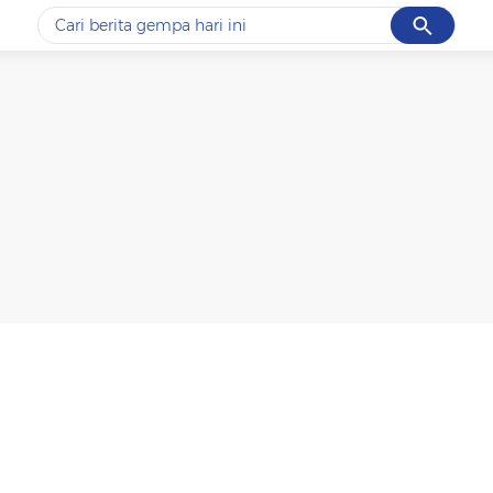
Cancel
Yang sedang ramai dicari
#1
data live draw sgp
#2
iran
#3
senjata
#4
prabowo
#5
gempa hari ini
Promoted
Terakhir yang dicari
Loading...