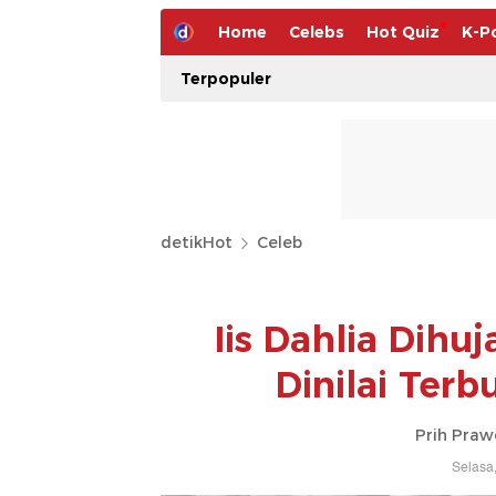
Home
Celebs
Hot Quiz
K-P
Terpopuler
detikHot
Celeb
Iis Dahlia Dihu
Dinilai Ter
Prih Praw
Selasa