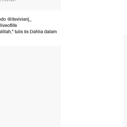
H CONTENT
edo @itsvivianj_
veoflife
ah," tulis Iis Dahlia dalam
T