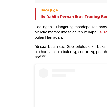
Baca juga:
Iis Dahlia Pernah Ikut Trading B
Postingan itu langsung mendapatkan banyak
Iis D
Mereka mempermasalahkan kenapa
bulan Ramadan.
"di saat bulan suci Gpp tertutup dikiit buk
aja hormati dulu bulan yg suci ini yg pen
ary****.