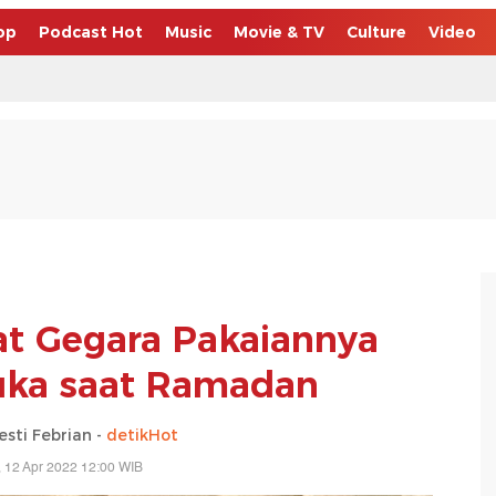
op
Podcast Hot
Music
Movie & TV
Culture
Video
jat Gegara Pakaiannya
buka saat Ramadan
esti Febrian -
detikHot
, 12 Apr 2022 12:00 WIB