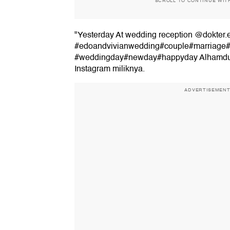
SCROLL TO CONTINUE WIT
"Yesterday At wedding reception @dokter.
#edoandvivianwedding#couple#marriage#li
#weddingday#newday#happyday Alhamdulill
Instagram miliknya.
ADVERTISEMEN