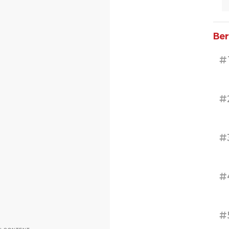
Ber
#
#
#
#
#