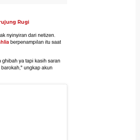
erujung Rugi
 nyinyiran dari netizen.
ahlia
berpenampilan itu saat
an ghibah ya tapi kasih saran
uh barokah," ungkap akun