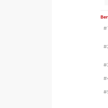
Ber
#
#
#
#
#