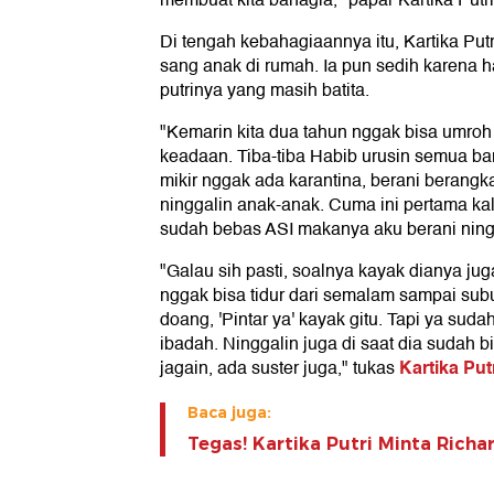
membuat kita bahagia," papar Kartika Putri
Di tengah kebahagiaannya itu, Kartika Put
sang anak di rumah. Ia pun sedih karena 
putrinya yang masih batita.
"Kemarin kita dua tahun nggak bisa umro
keadaan. Tiba-tiba Habib urusin semua baru
mikir nggak ada karantina, berani berangka
ninggalin anak-anak. Cuma ini pertama kali
sudah bebas ASI makanya aku berani ningga
"Galau sih pasti, soalnya kayak dianya jug
nggak bisa tidur dari semalam sampai su
doang, 'Pintar ya' kayak gitu. Tapi ya suda
ibadah. Ninggalin juga di saat dia sudah 
Kartika Putr
jagain, ada suster juga," tukas
Baca juga:
Tegas! Kartika Putri Minta Richa