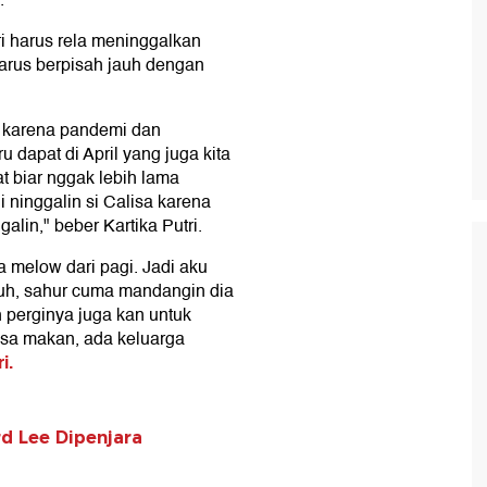
.
ri harus rela meninggalkan
harus berpisah jauh dengan
h karena pandemi dan
 dapat di April yang juga kita
t biar nggak lebih lama
 ninggalin si Calisa karena
lin," beber Kartika Putri.
a melow dari pagi. Jadi aku
buh, sahur cuma mandangin dia
h perginya juga kan untuk
bisa makan, ada keluarga
i.
rd Lee Dipenjara