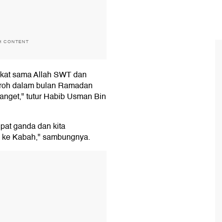
H CONTENT
dekat sama Allah SWT dan
umroh dalam bulan Ramadan
nget," tutur Habib Usman Bin
ipat ganda dan kita
k ke Kabah," sambungnya.
T