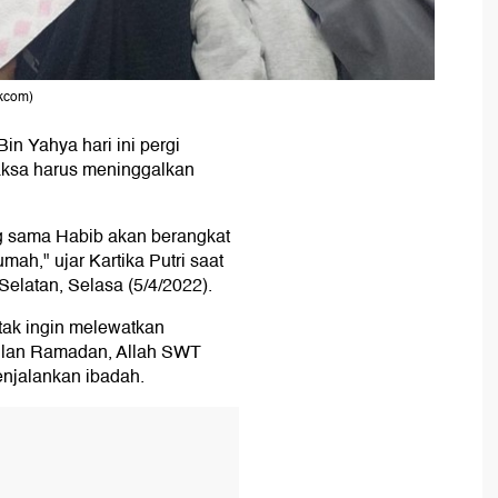
ikcom)
n Yahya hari ini pergi
aksa harus meninggalkan
ang sama Habib akan berangkat
ah," ujar Kartika Putri saat
elatan, Selasa (5/4/2022).
tak ingin melewatkan
ulan Ramadan, Allah SWT
enjalankan ibadah.