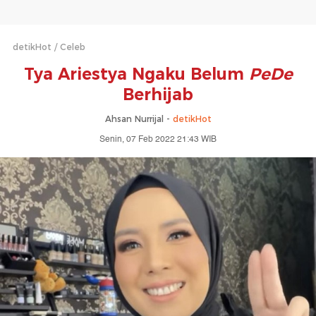
detikHot
Celeb
Tya Ariestya Ngaku Belum
PeDe
Berhijab
Ahsan Nurrijal -
detikHot
Senin, 07 Feb 2022 21:43 WIB