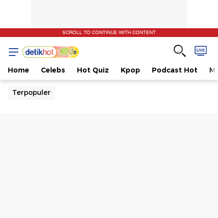
SCROLL TO CONTINUE WITH CONTENT
Home
Celebs
Hot Quiz
Kpop
Podcast Hot
Mu
Terpopuler