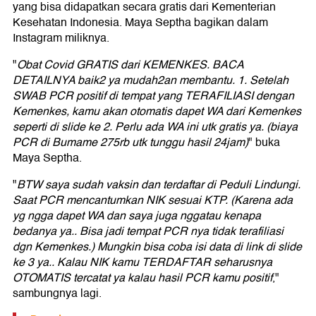
yang bisa didapatkan secara gratis dari Kementerian
Kesehatan Indonesia. Maya Septha bagikan dalam
Instagram miliknya.
"
Obat Covid GRATIS dari KEMENKES. BACA
DETAILNYA baik2 ya mudah2an membantu. 1. Setelah
SWAB PCR positif di tempat yang TERAFILIASI dengan
Kemenkes, kamu akan otomatis dapet WA dari Kemenkes
seperti di slide ke 2. Perlu ada WA ini utk gratis ya. (biaya
PCR di Bumame 275rb utk tunggu hasil 24jam)
" buka
Maya Septha.
"
BTW saya sudah vaksin dan terdaftar di Peduli Lindungi.
Saat PCR mencantumkan NIK sesuai KTP. (Karena ada
yg ngga dapet WA dan saya juga nggatau kenapa
bedanya ya.. Bisa jadi tempat PCR nya tidak terafiliasi
dgn Kemenkes.) Mungkin bisa coba isi data di link di slide
ke 3 ya.. Kalau NIK kamu TERDAFTAR seharusnya
OTOMATIS tercatat ya kalau hasil PCR kamu positif
,"
sambungnya lagi.