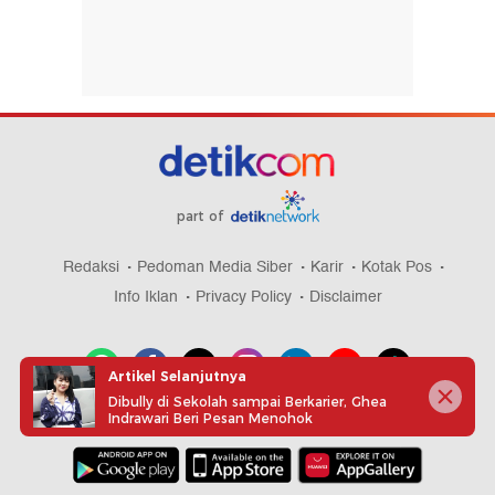
part of
Redaksi
Pedoman Media Siber
Karir
Kotak Pos
Info Iklan
Privacy Policy
Disclaimer
Artikel Selanjutnya
Dibully di Sekolah sampai Berkarier, Ghea
Indrawari Beri Pesan Menohok
Download aplikasi detikcom