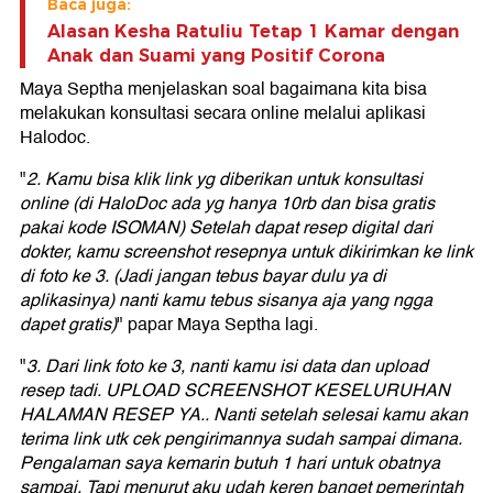
Baca juga:
Alasan Kesha Ratuliu Tetap 1 Kamar dengan
Anak dan Suami yang Positif Corona
Maya Septha menjelaskan soal bagaimana kita bisa
melakukan konsultasi secara online melalui aplikasi
Halodoc.
"
2. Kamu bisa klik link yg diberikan untuk konsultasi
online (di HaloDoc ada yg hanya 10rb dan bisa gratis
pakai kode ISOMAN) Setelah dapat resep digital dari
dokter, kamu screenshot resepnya untuk dikirimkan ke link
di foto ke 3. (Jadi jangan tebus bayar dulu ya di
aplikasinya) nanti kamu tebus sisanya aja yang ngga
dapet gratis)
" papar Maya Septha lagi.
"
3. Dari link foto ke 3, nanti kamu isi data dan upload
resep tadi. UPLOAD SCREENSHOT KESELURUHAN
HALAMAN RESEP YA.. Nanti setelah selesai kamu akan
terima link utk cek pengirimannya sudah sampai dimana.
Pengalaman saya kemarin butuh 1 hari untuk obatnya
sampai. Tapi menurut aku udah keren banget pemerintah