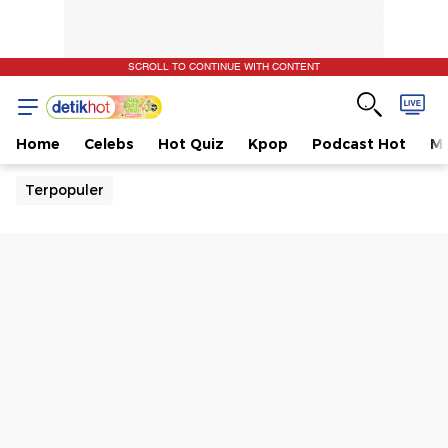
SCROLL TO CONTINUE WITH CONTENT
Home
Celebs
Hot Quiz
Kpop
Podcast Hot
Mu
Terpopuler