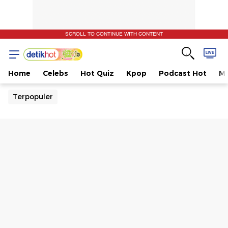
SCROLL TO CONTINUE WITH CONTENT
Home
Celebs
Hot Quiz
Kpop
Podcast Hot
Mu
Terpopuler