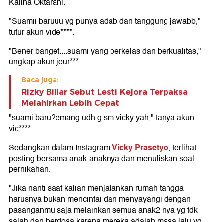
Kalina Oktarani.
"Suamii baruuu yg punya adab dan tanggung jawabb,"
tutur akun vide****.
"Bener banget....suami yang berkelas dan berkualitas,"
ungkap akun jeur***.
Baca juga:
Rizky Billar Sebut Lesti Kejora Terpaksa
Melahirkan Lebih Cepat
"suami baru?emang udh g sm vicky yah," tanya akun
vic****.
Vicky Prasetyo
Sedangkan dalam Instagram
, terlihat
posting bersama anak-anaknya dan menuliskan soal
pernikahan.
"Jika nanti saat kalian menjalankan rumah tangga
harusnya bukan mencintai dan menyayangi dengan
pasanganmu saja melainkan semua anak2 nya yg tdk
salah dan berdosa karena mereka adalah masa lalu yg