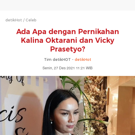
detikHot
Celeb
Ada Apa dengan Pernikahan
Kalina Oktarani dan Vicky
Prasetyo?
Tim detikHOT -
detikHot
Senin, 27 Des 2021 11:21 WIB