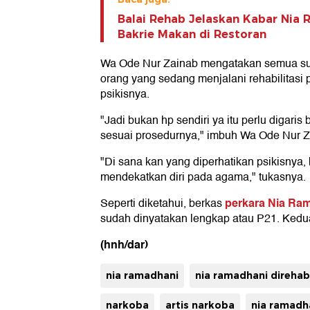
Balai Rehab Jelaskan Kabar Nia 
Bakrie Makan di Restoran
Wa Ode Nur Zainab mengatakan semua sud
orang yang sedang menjalani rehabilitasi 
psikisnya.
"Jadi bukan hp sendiri ya itu perlu digaris
sesuai prosedurnya," imbuh Wa Ode Nur Z
"Di sana kan yang diperhatikan psikisnya,
mendekatkan diri pada agama," tukasnya.
perkara Nia Ram
Seperti diketahui, berkas
sudah dinyatakan lengkap atau P21. Keduan
(hnh/dar)
nia ramadhani
nia ramadhani direhabi
narkoba
artis narkoba
nia ramadh