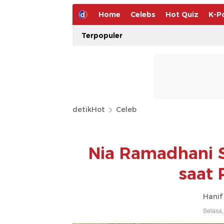
Home
Celebs
Hot Quiz
K-P
Terpopuler
detikHot
Celeb
Nia Ramadhani S
saat 
Hanif
Selasa,