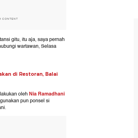
H CONTENT
ansi gitu, itu aja, saya pernah
dihubungi wartawan, Selasa
kan di Restoran, Balai
Nia Ramadhani
lakukan oleh
igunakan pun ponsel si
ni.
T