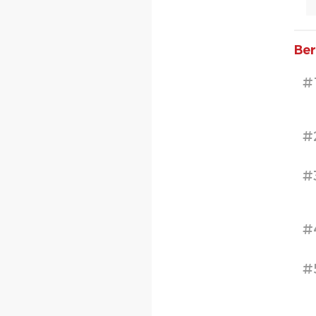
Ber
#
#
#
#
#