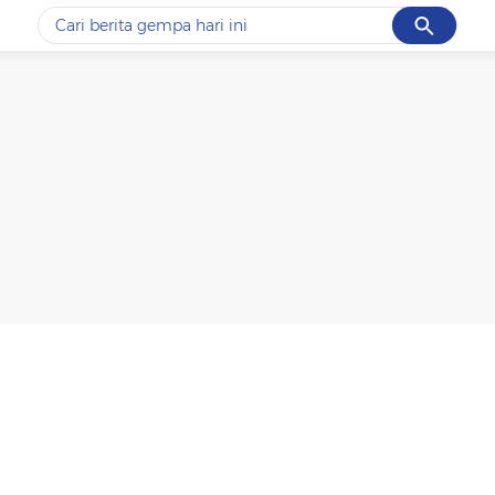
Cancel
Yang sedang ramai dicari
#1
data live draw sgp
#2
gempa hari ini
#3
prabowo
#4
iran
#5
demo
Promoted
Terakhir yang dicari
Loading...