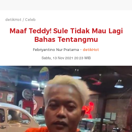
detikHot
Celeb
Maaf Teddy! Sule Tidak Mau Lagi
Bahas Tentangmu
Febriyantino Nur Pratama -
detikHot
Sabtu, 13 Nov 2021 20:23 WIB