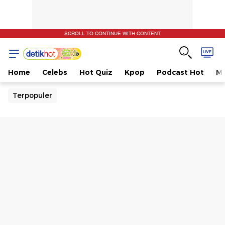
SCROLL TO CONTINUE WITH CONTENT
Home
Celebs
Hot Quiz
Kpop
Podcast Hot
Mu
Terpopuler