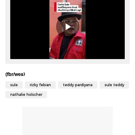
(fbr/wes)
sule
rizky febian
teddy pardiyana
sule teddy
nathalie holscher