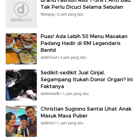
Brand Fashion Rilis T-Shirt Anti Bau,
Tak Perlu Dicuci Selama Sebulan
Wolipop |
2 jam yang lalu
Puas! Ada Lebih 50 Menu Masakan
Padang Hadir di RM Legendaris
Benhil
detikFood |
4 jam yang lalu
Sedikit-sedikit Jual Ginjal,
Segampang Itukah Donor Organ? Ini
Faktanya
detikHealth |
1 jam yang lalu
Christian Sugiono Santai Lihat Anak
Masuk Masa Puber
detikHot |
1 jam yang lalu