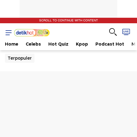
SCROLL TO CONTINUE WITH CONTENT
Home
Celebs
Hot Quiz
Kpop
Podcast Hot
Mu
Terpopuler