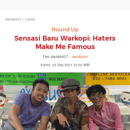
detikHot
Celeb
Round Up
Sensasi Baru Warkopi: Haters
Make Me Famous
Tim detikHOT -
detikHot
Kamis, 23 Sep 2021 22:02 WIB