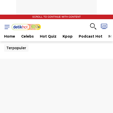
SCROLL TO CONTINUE WITH CONTENT
Home
Celebs
Hot Quiz
Kpop
Podcast Hot
Mu
Terpopuler