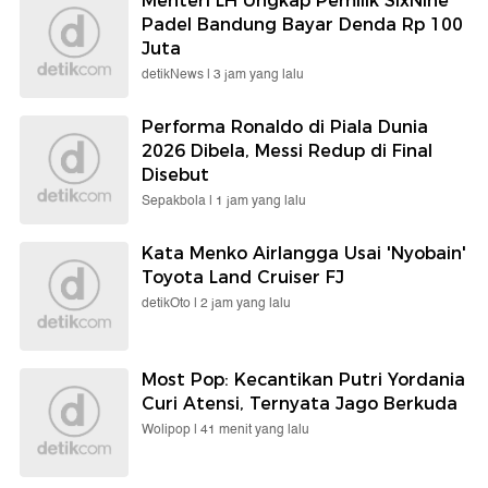
Menteri LH Ungkap Pemilik SixNine
Padel Bandung Bayar Denda Rp 100
Juta
detikNews |
3 jam yang lalu
Performa Ronaldo di Piala Dunia
2026 Dibela, Messi Redup di Final
Disebut
Sepakbola |
1 jam yang lalu
Kata Menko Airlangga Usai 'Nyobain'
Toyota Land Cruiser FJ
detikOto |
2 jam yang lalu
Most Pop: Kecantikan Putri Yordania
Curi Atensi, Ternyata Jago Berkuda
Wolipop |
41 menit yang lalu