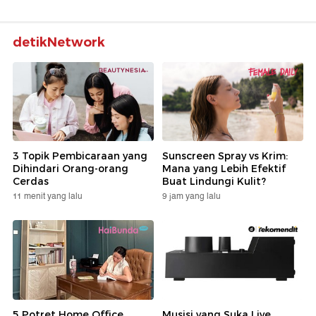
detikNetwork
3 Topik Pembicaraan yang
Sunscreen Spray vs Krim:
Dihindari Orang-orang
Mana yang Lebih Efektif
Cerdas
Buat Lindungi Kulit?
11 menit yang lalu
9 jam yang lalu
5 Potret Home Office
Musisi yang Suka Live