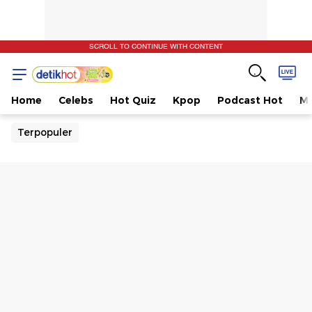
SCROLL TO CONTINUE WITH CONTENT
Home
Celebs
Hot Quiz
Kpop
Podcast Hot
Mu
Terpopuler