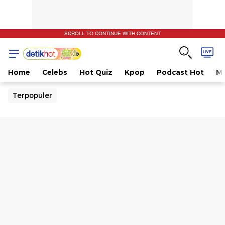
SCROLL TO CONTINUE WITH CONTENT
Home
Celebs
Hot Quiz
Kpop
Podcast Hot
Mu
Terpopuler