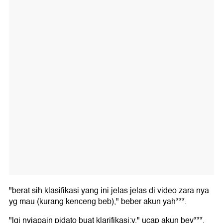
"berat sih klasifikasi yang ini jelas jelas di video zara nya
yg mau (kurang kenceng beb)," beber akun yah***.
"lgi nyiapain pidato buat klarifikasi:v," ucap akun bey***.