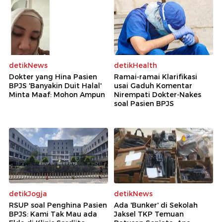
detikNews
detikHealth
Dokter yang Hina Pasien
Ramai-ramai Klarifikasi
BPJS 'Banyakin Duit Halal'
usai Gaduh Komentar
Minta Maaf: Mohon Ampun
Nirempati Dokter-Nakes
soal Pasien BPJS
detikJogja
detikNews
RSUP soal Penghina Pasien
Ada 'Bunker' di Sekolah
BPJS: Kami Tak Mau ada
Jaksel TKP Temuan