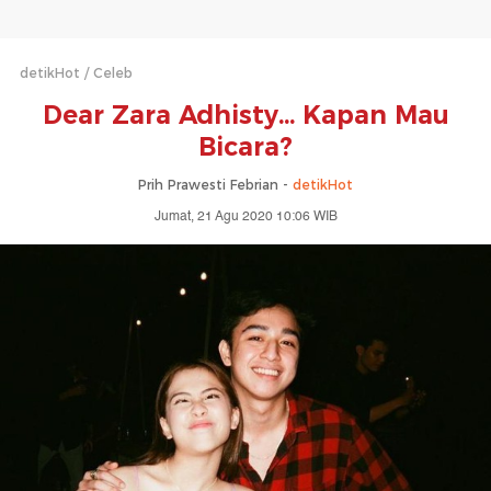
detikHot
Celeb
Dear Zara Adhisty... Kapan Mau
Bicara?
Prih Prawesti Febrian -
detikHot
Jumat, 21 Agu 2020 10:06 WIB