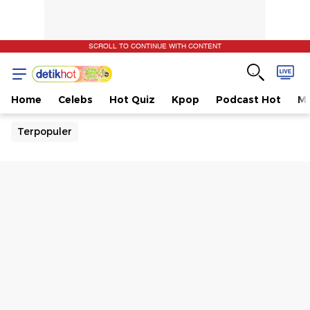
SCROLL TO CONTINUE WITH CONTENT
Home
Celebs
Hot Quiz
Kpop
Podcast Hot
Mu
Terpopuler