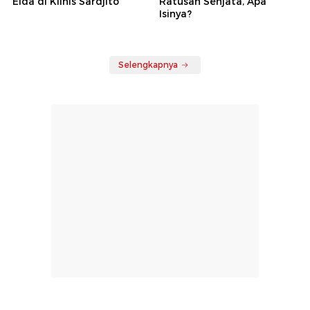
Elda di Klinis Sardjito
Ratusan Senjata, Apa
Isinya?
Selengkapnya