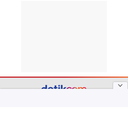
part of
Redaksi
Pedoman Media Siber
Karir
Kotak Pos
Info Iklan
Privacy Policy
Disclaimer