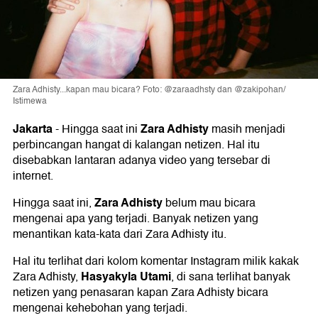
Zara Adhisty...kapan mau bicara? Foto: @zaraadhsty dan @zakipohan/
Istimewa
Jakarta
Zara Adhisty
-
Hingga saat ini
masih menjadi
perbincangan hangat di kalangan netizen. Hal itu
disebabkan lantaran adanya video yang tersebar di
internet.
Zara Adhisty
Hingga saat ini,
belum mau bicara
mengenai apa yang terjadi. Banyak netizen yang
menantikan kata-kata dari Zara Adhisty itu.
Hal itu terlihat dari kolom komentar Instagram milik kakak
Hasyakyla Utami
Zara Adhisty,
, di sana terlihat banyak
netizen yang penasaran kapan Zara Adhisty bicara
mengenai kehebohan yang terjadi.