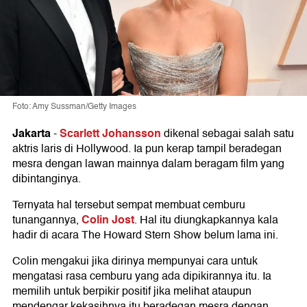
Foto: Amy Sussman/Getty Images
Jakarta
Scarlett Johansson
-
dikenal sebagai salah satu
aktris laris di Hollywood. Ia pun kerap tampil beradegan
mesra dengan lawan mainnya dalam beragam film yang
dibintanginya.
Ternyata hal tersebut sempat membuat cemburu
Colin Jost
tunangannya,
. Hal itu diungkapkannya kala
hadir di acara The Howard Stern Show belum lama ini.
Colin mengakui jika dirinya mempunyai cara untuk
mengatasi rasa cemburu yang ada dipikirannya itu. Ia
memilih untuk berpikir positif jika melihat ataupun
mendengar kekasihnya itu beradegan mesra dengan