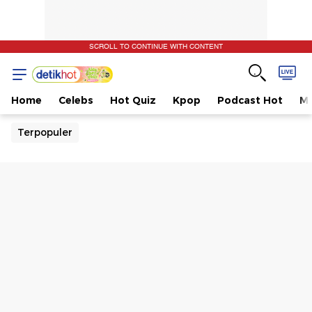
SCROLL TO CONTINUE WITH CONTENT
Home
Celebs
Hot Quiz
Kpop
Podcast Hot
Mu
Terpopuler