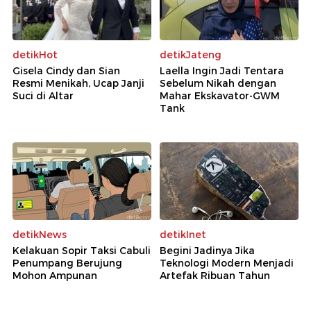
detikHot
detikJateng
Gisela Cindy dan Sian
Laella Ingin Jadi Tentara
Resmi Menikah, Ucap Janji
Sebelum Nikah dengan
Suci di Altar
Mahar Ekskavator-GWM
Tank
detikNews
detikInet
Kelakuan Sopir Taksi Cabuli
Begini Jadinya Jika
Penumpang Berujung
Teknologi Modern Menjadi
Mohon Ampunan
Artefak Ribuan Tahun