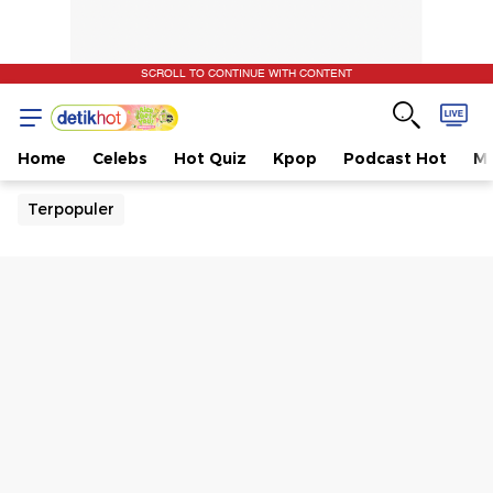
SCROLL TO CONTINUE WITH CONTENT
Home
Celebs
Hot Quiz
Kpop
Podcast Hot
Mu
Terpopuler