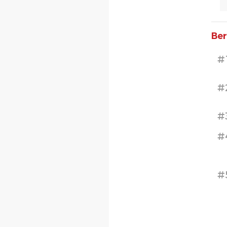
Ber
#
#
#
#
#