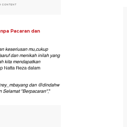
H CONTENT
npa Pacaran dan
kan keseriusan mu,cukup
aaruf dan menikah inilah yang
h kita mendapatkan
ap Natta Reza dalam
 @rey_mbayang dan @dindahw
n Selamat "Berpacaran"
,"
T