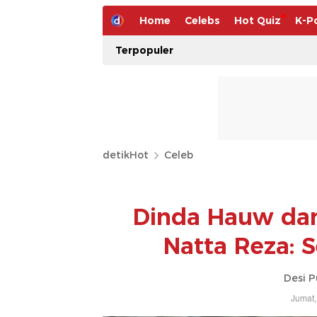
Home
Celebs
Hot Quiz
K-P
Terpopuler
detikHot
Celeb
Dinda Hauw dan
Natta Reza: 
Desi P
Jumat,