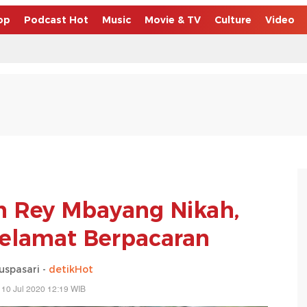
op
Podcast Hot
Music
Movie & TV
Culture
Video
 Rey Mbayang Nikah,
Selamat Berpacaran
uspasari -
detikHot
 10 Jul 2020 12:19 WIB