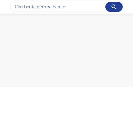
Cancel
Yang sedang ramai dicari
#1
piala presiden 2026
#2
prabowo
#3
gempa hari ini
#4
demo
#5
iran
Promoted
Terakhir yang dicari
Loading...