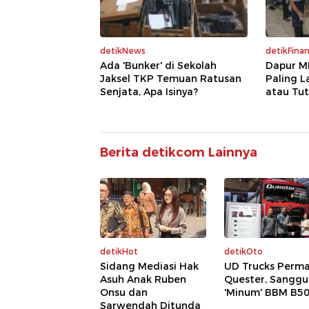
detikNews
detikFina
Ada 'Bunker' di Sekolah
Dapur M
Jaksel TKP Temuan Ratusan
Paling 
Senjata, Apa Isinya?
atau Tu
Berita detikcom Lainnya
detikHot
detikOto
Sidang Mediasi Hak
UD Trucks Perm
Asuh Anak Ruben
Quester, Sanggu
Onsu dan
'Minum' BBM B5
Sarwendah Ditunda