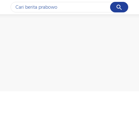
Cancel
Yang sedang ramai dicari
#1
gempa hari ini
#2
gempa
#3
prabowo
#4
iran
#5
demo
Promoted
Terakhir yang dicari
Loading...