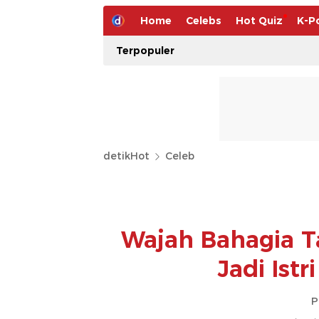
Home
Celebs
Hot Quiz
K-P
Terpopuler
detikHot
Celeb
Wajah Bahagia T
Jadi Istr
P