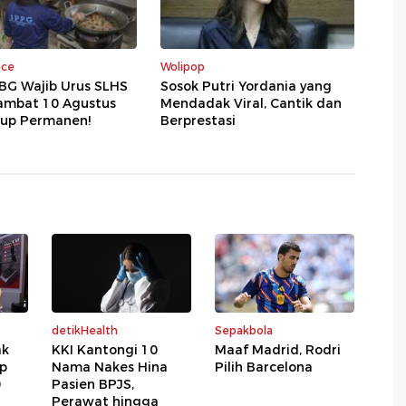
nce
Wolipop
BG Wajib Urus SLHS
Sosok Putri Yordania yang
Lambat 10 Agustus
Mendadak Viral, Cantik dan
tup Permanen!
Berprestasi
detikHealth
Sepakbola
ak
KKI Kantongi 10
Maaf Madrid, Rodri
p
Nama Nakes Hina
Pilih Barcelona
0
Pasien BPJS,
Perawat hingga