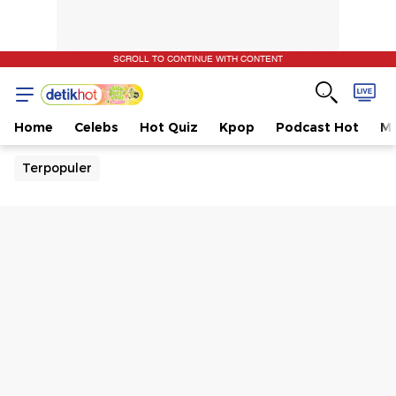
SCROLL TO CONTINUE WITH CONTENT
Home
Celebs
Hot Quiz
Kpop
Podcast Hot
Mu
Terpopuler