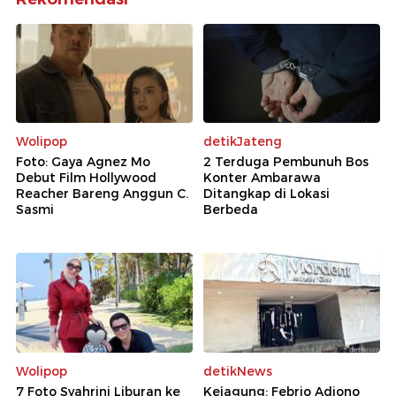
Wolipop
detikJateng
Foto: Gaya Agnez Mo
2 Terduga Pembunuh Bos
Debut Film Hollywood
Konter Ambarawa
Reacher Bareng Anggun C.
Ditangkap di Lokasi
Sasmi
Berbeda
Wolipop
detikNews
7 Foto Syahrini Liburan ke
Kejagung: Febrio Adiono