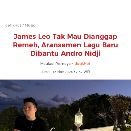
detikHot
Music
James Leo Tak Mau Dianggap
Remeh, Aransemen Lagu Baru
Dibantu Andro Nidji
Mauludi Rismoyo -
detikHot
Jumat, 15 Nov 2024 17:57 WIB