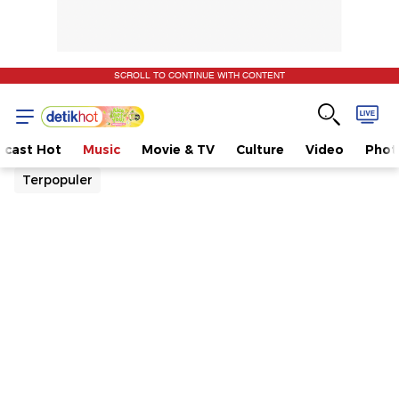
SCROLL TO CONTINUE WITH CONTENT
dcast Hot
Music
Movie & TV
Culture
Video
Phot
Terpopuler