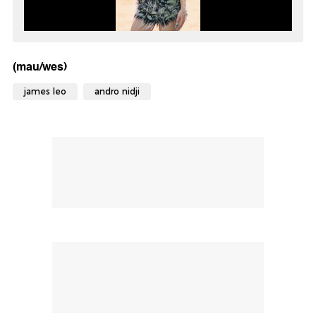
(mau/wes)
james leo
andro nidji